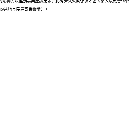
上的影響力以推動農業產銷及多元化經營來幫助偏遠地區的窮人以改善他們
 City當地市民最高榮譽獎）。