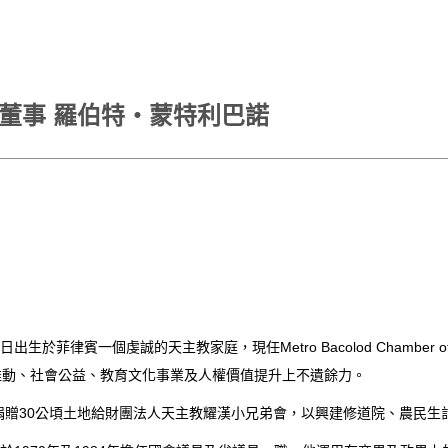
大學董事會董事 羅伯特‧蒙特利巴諾
出生於菲律賓一個虔誠的天主教家庭，現任Metro Bacolod Chamber of C
理念的推動、社會公益、教育文化事業及人權價值提升上不遺餘力。
30公頃土地給財團法人天主教耀漢小兄弟會，以興建修道院、農民生計中心