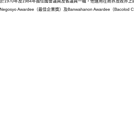
1970年及1984年擔任國會議員及省議員一職，他運用在商界及政界
 Awardee（最佳企業獎）及Banwahanon Awardee（Bacolod