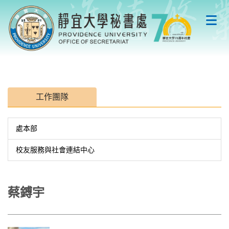
跳
到
主
要
內
容
區
工作團隊
處本部
校友服務與社會連結中心
蔡鎛宇