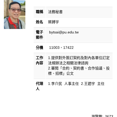
職稱
法務秘書
姓名
蔡鎛宇
電子
bytsai@pu.edu.tw
郵件
分機
11003、17422
工作
1.提供對外簽訂契約及對內各單位訂定
內容
法規辦法之相關法律諮詢
2.審閱「合約、契約書、合作協議、投
標、招標」公文
代理
1.李介民 人事主任 2.王廼宇 主任
人
瀏覽數:
2673