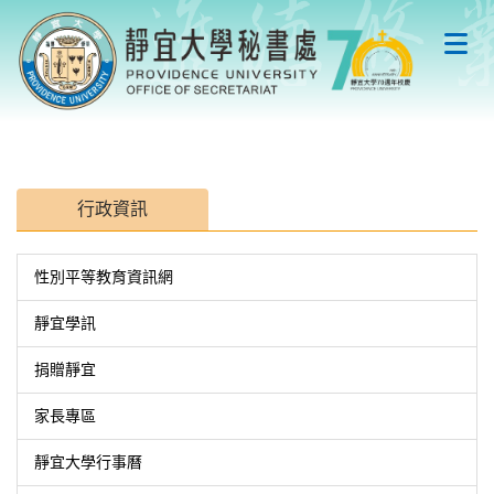
跳
到
主
要
內
容
區
行政資訊
性別平等教育資訊網
靜宜學訊
捐贈靜宜
家長專區
靜宜大學行事曆