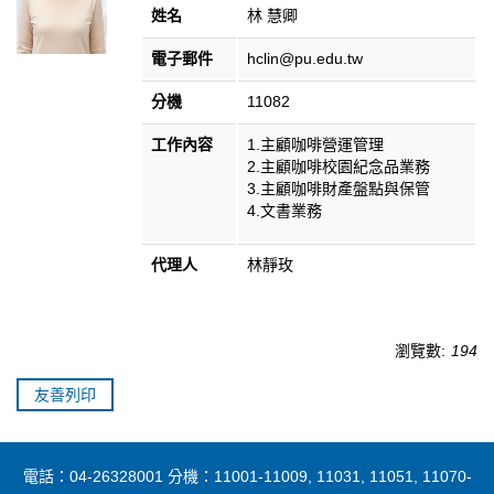
姓名
林 慧卿
電子郵件
hclin@pu.edu.tw
分機
11082
工作內容
1.主顧咖啡營運管理
2.主顧咖啡校園紀念品業務
3.主顧咖啡財產盤點與保管
4.文書業務
代理人
林靜玫
瀏覽數:
194
友善列印
電話：04-26328001 分機：11001-11009, 11031, 11051, 11070-