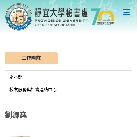
跳
到
主
要
內
容
區
工作團隊
處本部
校友服務與社會連結中心
劉卿堯