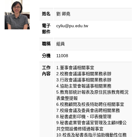
姓名
劉 卿堯
電子
cyliu@pu.edu.tw
郵件
職稱
組員
分機
11008
工作
1.董事會議相關事宜
內容
2.校務會議議事相關業務承辦
3.行政會議議事相關業務承辦
4.協助主管會報議事相關業務
5.教育部統計報表及原住民族教育概況
表彙整提報
6.校務顧問及校長特助聘任相關事宜
7.校級會議及委員會函聘相關業務
8.秘書處影印機、印表機管理
9.秘書處業管會議室管理及主顧8樓公
共空間設備修繕通報事宜
10.校長及秘書長指示協助機動性任務